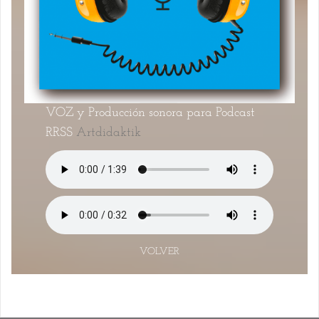
VOZ y Producción sonora para Podcast
RRSS
Artdidaktik
VOLVER