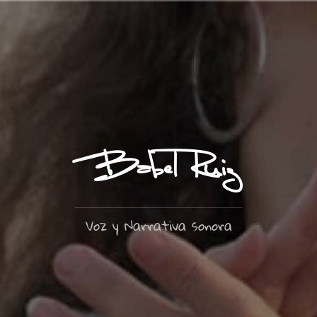
Ir
al
contenido
Babel Ruiz
Voz y Narrativa sonora